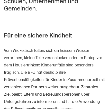
Schulen, Unternehmen und
Gemeinden.
Startseite
zur Website bfu.ch
Für eine sichere Kindheit
Vom Wickeltisch fallen, sich an heissem Wasser
verbrühen, kleine Teile verschlucken oder im Biotop vor
dem Haus ertrinken: Kinderunfälle sind besonders
tragisch. Die BFU hat deshalb ihre
Präventionstätigkeiten für Kinder in Zusammenarbeit mit
verschiedenen Partnern weiter ausgebaut. Zentrales
Ziel bleibt, Eltern und Betreuungspersonen über
Unfallgefahren zu informieren und für die Anwendung
der Präventionstipps zu sensibilisieren.