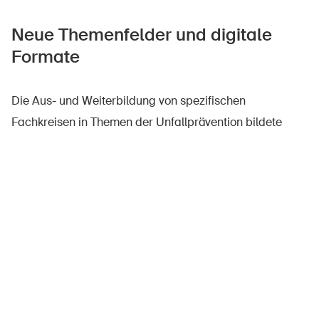
Neue Themenfelder und digitale
Formate
Die Aus- und Weiterbildung von spezifischen
Fachkreisen in Themen der Unfallprävention bildete
2022 einen Schwerpunkt in den Aktivitäten der BFU. Die
konzeptionelle Weiterentwicklung der verschiedenen
Bildungs- und Veranstaltungsformate wurde weiter
vorangetrieben.
Ein Augenmerk lag dabei auf digitalen Formaten für
Zum Warenkorb
0
neue Zielgruppen und Themenfelder – beispielsweise für
die Kommunikation von wissenschaftlichen
Erkenntnissen aus der Unfallforschung. Mit